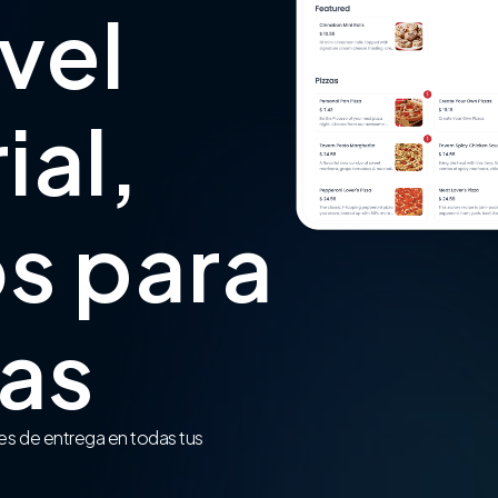
ivel
ial,
s para
ias
es de entrega en todas tus