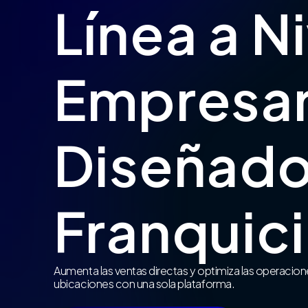
Línea a N
Empresar
Diseñado
Franquic
Aumenta las ventas directas y optimiza las operacion
ubicaciones con una sola plataforma.