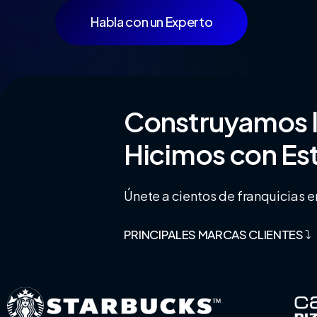
Habla con un Experto
Construyamos
Hicimos
con
Es
Únete a cientos de franquicias e
PRINCIPALES MARCAS CLIENTES ⤵