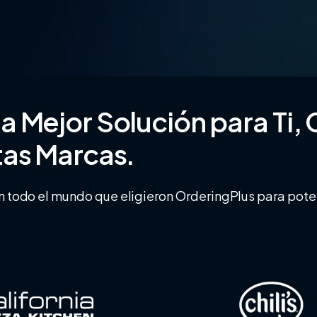
la
Mejor
Solución
para
Ti,
tas
Marcas.
n todo el mundo que eligieron OrderingPlus para pote